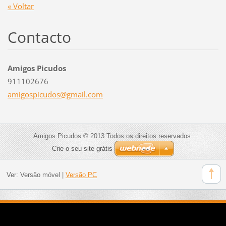
« Voltar
Contacto
Amigos Picudos
911102676
amigospi
cudos@gm
ail.com
Amigos Picudos © 2013 Todos os direitos reservados.
Crie o seu site grátis
Ver:
Versão móvel
|
Versão PC