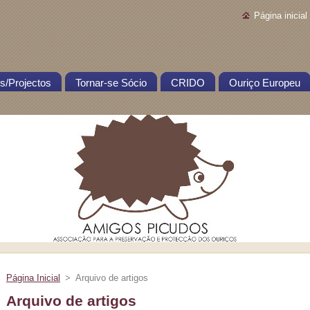
Página inicial
s/Projectos
Tornar-se Sócio
CRIDO
Ouriço Europeu
Página Inicial
>
Arquivo de artigos
Arquivo de artigos