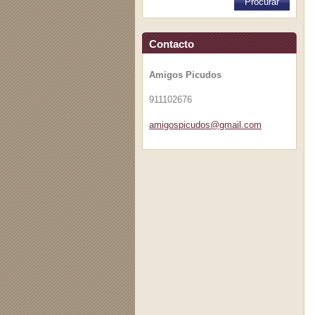
Contacto
Amigos Picudos
911102676
amigospi
cudos@gm
ail.com