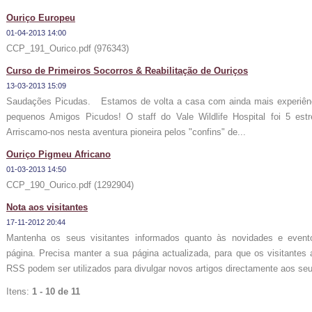
Ouriço Europeu
01-04-2013 14:00
CCP_191_Ourico.pdf (976343)
Curso de Primeiros Socorros & Reabilitação de Ouriços
13-03-2013 15:09
Saudações Picudas. Estamos de volta a casa com ainda mais experiênci
pequenos Amigos Picudos! O staff do Vale Wildlife Hospital foi 5 estre
Arriscamo-nos nesta aventura pioneira pelos "confins" de...
Ouriço Pigmeu Africano
01-03-2013 14:50
CCP_190_Ourico.pdf (1292904)
Nota aos visitantes
17-11-2012 20:44
Mantenha os seus visitantes informados quanto às novidades e evento
página. Precisa manter a sua página actualizada, para que os visitantes
RSS podem ser utilizados para divulgar novos artigos directamente aos seus
Itens:
1 - 10 de 11